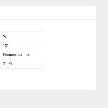
W
101
Нешипованные
TL,XL