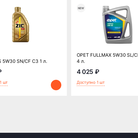
OPET FULLMAX 5W30 SL/C
S 5W30 SN/CF C3 1 л.
4 л.
₽
4 025 ₽
1 шт
Доступно 1 шт