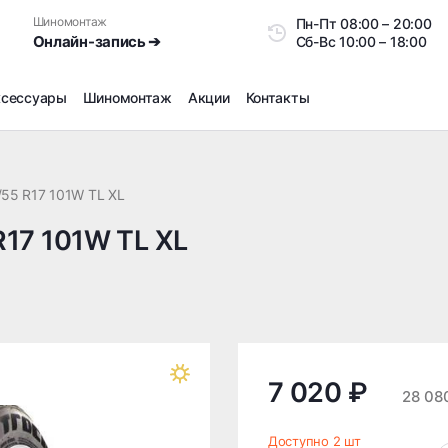
Шиномонтаж
Пн-Пт
08:00 – 20:0
Онлайн-запись ➔
Сб-Вс
10:00 – 18:00
ксессуары
Шиномонтаж
Акции
Контакты
Шиномонтаж
Продажа датчиков давления шин
/55 R17 101W TL XL
Ремонт шин
R17 101W TL XL
Сезонное хранение
Правка дисков
Сезонная переобувка шин
Снятие секреток, проблемных болтов и гаек
Доп услуги на Шиномонтаже
Дошиповка, Ошиповка, Перешиповка зимней резины
7 020 ₽
28 08
Шумоизоляция покрышек
Подбор запчастей
Доступно 2 шт