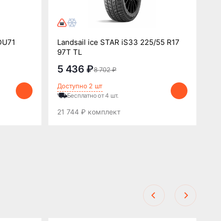
DU71
Landsail ice STAR iS33 225/55 R17
Tr
97T TL
10
5 436 ₽
5
8 702 ₽
Доступно 2 шт
До
Бесплатно от 4 шт.
21 744 ₽ комплект
21