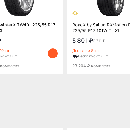
 WinterX TW401 225/55 R17
RoadX by Sailun RXMotion 
XL
225/55 R17 101W TL XL
₽
5 801 ₽
6 711 ₽
10 шт
Доступно 8 шт
но от 4 шт.
Бесплатно от 4 шт.
 комплект
23 204 ₽ комплект