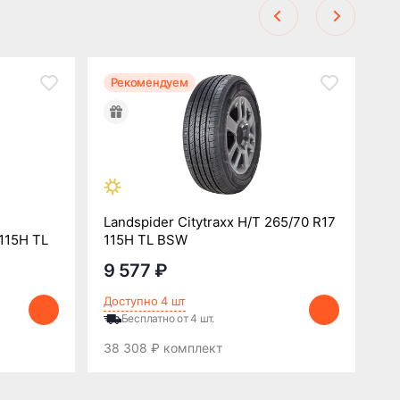
Рекомендуем
Р
Landspider Citytraxx H/T 265/70 R17
 115H TL
115H TL BSW
Bo
9 577 ₽
8
Доступно 4 шт
До
Бесплатно от 4 шт.
38 308 ₽ комплект
33