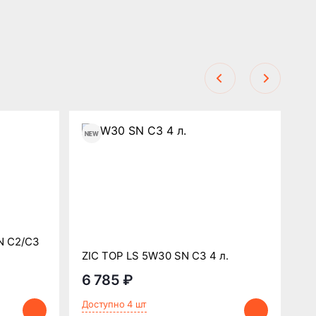
N C2/C3
SI
ZIC TOP LS 5W30 SN C3 4 л.
SN
6 785 ₽
2
Доступно 4 шт
До