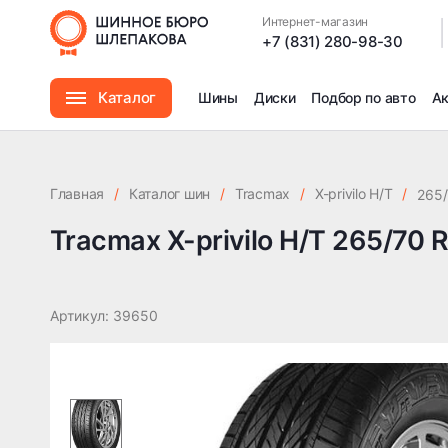
Tracmax X-privilo H/T 265/70 R17 115H TL
Интернет-магазин
|
+7 (831) 280-98-30
Каталог
Шины
Диски
Подбор по авто
А
Шины
Главная
/
Каталог шин
/
Tracmax
/
X-privilo H/T
/
265/
Диски
Tracmax X-privilo H/T 265/70 
Автомасла
Артикул: 39650
Аксессуары