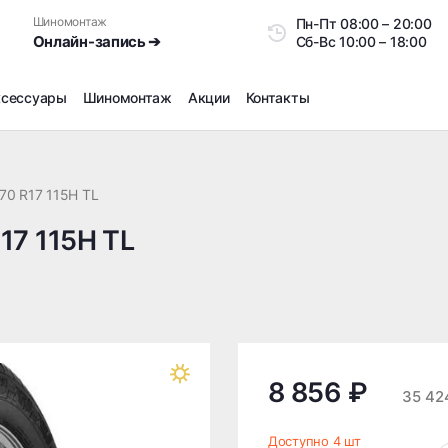
Шиномонтаж
Пн-Пт
08:00 – 20:0
Онлайн-запись ➔
Сб-Вс
10:00 – 18:00
ксессуары
Шиномонтаж
Акции
Контакты
Шиномонтаж
Продажа датчиков давления шин
70 R17 115H TL
Ремонт шин
R17 115H TL
Сезонное хранение
Правка дисков
Сезонная переобувка шин
Снятие секреток, проблемных болтов и гаек
Доп услуги на Шиномонтаже
Дошиповка, Ошиповка, Перешиповка зимней резины
8 856 ₽
35 42
Шумоизоляция покрышек
Подбор запчастей
Доступно 4 шт