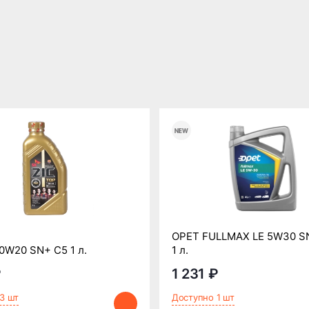
OPET FULLMAX LE 5W30 S
0W20 SN+ C5 1 л.
1 л.
₽
1 231 ₽
3 шт
Доступно 1 шт