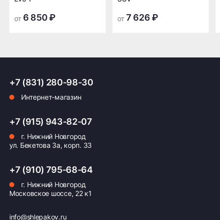
началась в 2019 году в Корее — стране с высоким
транспортной
транспортной
уровнем технологий в производстве
компании в Нижнем
компании в Нижнем
6 850 ₽
7 626 ₽
от
от
автомобильных компонентов. Модель сочетает
Новгороде —
Новгороде
передовые корейские разработки и
бесплатная
инновационные материалы, обеспечивающие
надежное сцепление и долговечность изделия.
ПОДРОБНЕЕ ОБ ДОСТАВКЕ
+7 (831) 280-98-30
Интернет-магазин
Оплата заказа
+7 (915) 943-82-07
Возможна картой, наличными при получении,
г. Нижний Новгород
также доступно оформление кредита и
ул. Бекетова 3а, корп. 33
формирование счёта для Юр.Лица
+7 (910) 795-68-64
ПОДРОБНЕЕ ОБ ОПЛАТЕ
г. Нижний Новгород
Московское шоссе, 22 к1
info@shlepakov.ru