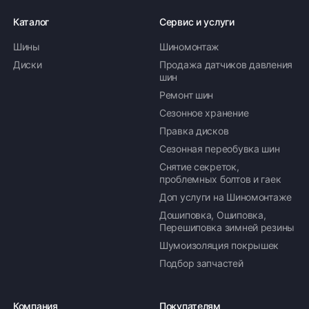
Каталог
Сервис и услуги
Шины
Шиномонтаж
Диски
Продажа датчиков давления
шин
Ремонт шин
Сезонное хранение
Правка дисков
Сезонная переобувка шин
Снятие секреток,
проблемных болтов и гаек
Доп услуги на Шиномонтаже
Дошиповка, Ошиповка,
Перешиповка зимней резины
Шумоизоляция покрышек
Подбор запчастей
Компания
Покупателям