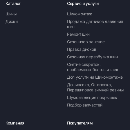
Каталог
Сервис и услуги
Шины
Шиномонтаж
Диски
Продажа датчиков давления
шин
Ремонт шин
Сезонное хранение
Правка дисков
Сезонная переобувка шин
Снятие секреток,
проблемных болтов и гаек
Доп услуги на Шиномонтаже
Дошиповка, Ошиповка,
Перешиповка зимней резины
Шумоизоляция покрышек
Подбор запчастей
Компания
Покупателям