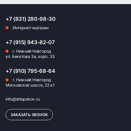
увеличением числа слоев растет и жесткость шины
ПОДРОБНЕЕ ОБ ДОСТАВКЕ
White Wall
+7 (831) 280-98-30
Обозначение белой вставки (полосы) на боковине
Интернет-магазин
мотошины
Оплата заказа
+7 (915) 943-82-07
г. Нижний Новгород
Возможна картой, наличными при получении,
ул. Бекетова 3а, корп. 33
также доступно оформление кредита и
формирование счёта для Юр.Лица
+7 (910) 795-68-64
ПОДРОБНЕЕ ОБ ОПЛАТЕ
г. Нижний Новгород
Московское шоссе, 22 к1
info@shlepakov.ru
ЗАКАЗАТЬ ЗВОНОК