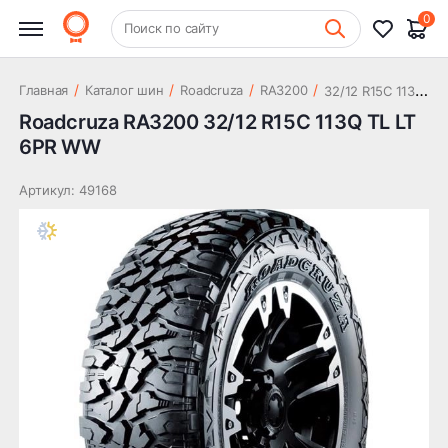
16 158 ₽
113Q TL LT 6PR WW
0
+7 (831) 261-35-35
Поиск по сайту
Шиномонтаж
3
2/12 R15C 113Q TL LT 6PR WW
/
/
/
/
Главная
Каталог шин
Roadcruza
RA3200
Roadcruza RA3200 32/12 R15C 113Q TL LT
6PR WW
Артикул: 49168