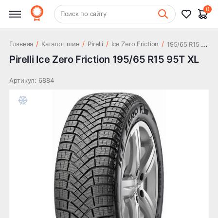
5 370 ₽
95T XL
0
+7 (831) 261-35-35
Поиск по сайту
Шиномонтаж
1
95/65 R15 95T XL
/
/
/
/
Главная
Каталог шин
Pirelli
Ice Zero Friction
Pirelli Ice Zero Friction 195/65 R15 95T XL
Артикул: 6884