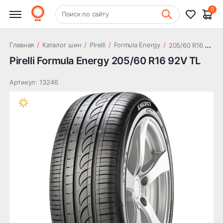
5 007 ₽
92V TL
0
+7 (831) 261-35-35
Поиск по сайту
Шиномонтаж
2
05/60 R16 92V TL
/
/
/
/
Главная
Каталог шин
Pirelli
Formula Energy
Pirelli Formula Energy 205/60 R16 92V TL
Артикул: 13246