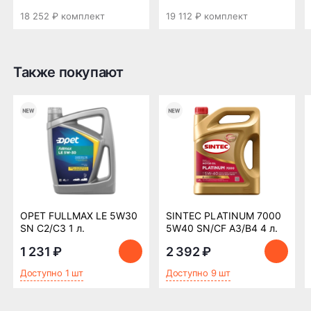
18 252 ₽ комплект
19 112 ₽ комплект
ПОДРОБНЕЕ ОБ ДОСТАВКЕ
Также покупают
Оплата заказа
Возможна картой, наличными при получении,
также доступно оформление кредита и
формирование счёта для Юр.Лица
ПОДРОБНЕЕ ОБ ОПЛАТЕ
OPET FULLMAX LE 5W30
SINTEC PLATINUM 7000
SN C2/C3 1 л.
5W40 SN/CF A3/B4 4 л.
1 231 ₽
2 392 ₽
Доступно 1 шт
Доступно 9 шт