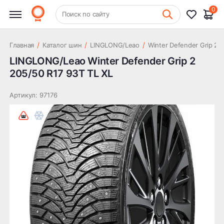
6 941 ₽
Grip 2 205/50 R17 93T TL XL
0
+7 (831) 261-35-35
Поиск по сайту
Шиномонтаж
/
/
/
/
Главная
Каталог шин
LINGLONG/Leao
Winter Defender Grip 2
LINGLONG/Leao Winter Defender Grip 2
205/50 R17 93T TL XL
Артикул: 97176