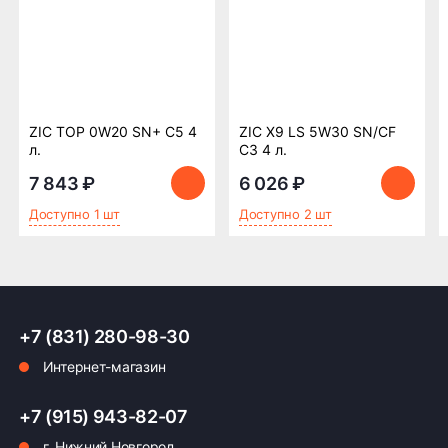
Возможна картой, наличными при получении,
также доступно оформление кредита и
формирование счёта для Юр.Лица
ПОДРОБНЕЕ ОБ ОПЛАТЕ
ZIC TOP 0W20 SN+ C5 4
ZIC X9 LS 5W30 SN/CF
л.
C3 4 л.
7 843 ₽
6 026 ₽
Доступно 1 шт
Доступно 2 шт
+7 (831) 280-98-30
Интернет-магазин
+7 (915) 943-82-07
г. Нижний Новгород