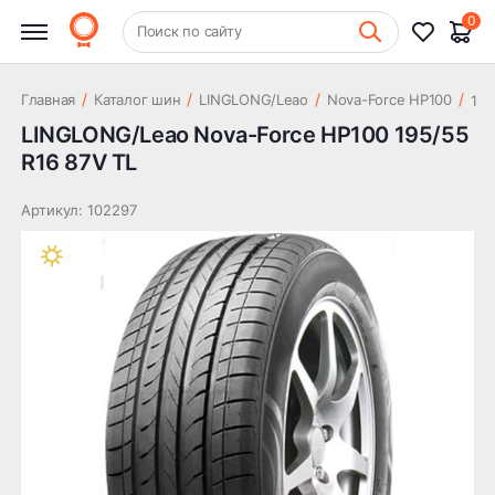
4 809 ₽
HP100 195/55 R16 87V TL
0
+7 (831) 261-35-35
Поиск по сайту
Шиномонтаж
1
95/55 R16 87V TL
/
/
/
/
Главная
Каталог шин
LINGLONG/Leao
Nova-Force HP100
LINGLONG/Leao Nova-Force HP100 195/55
R16 87V TL
Артикул: 102297