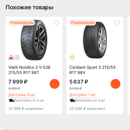
компании в Нижнем
компании в Нижнем
Похожие товары
Новгороде —
Новгороде
бесплатная
Рекомендуем
Рекомендуем
ПОДРОБНЕЕ ОБ ДОСТАВКЕ
Оплата заказа
Viatti Nordico 2 V-528
Cordiant Sport 3 215/55
Возможна картой, наличными при получении,
215/55 R17 98T
R17 98V
также доступно оформление кредита и
формирование счёта для Юр.Лица
7 999 ₽
5 637 ₽
8 599 ₽
8 038 ₽
ПОДРОБНЕЕ ОБ ОПЛАТЕ
Доступно 8 шт
Доступно 1 шт
Бесплатно от 4 шт.
Бесплатно от 4 шт.
31 996 ₽ комплект
22 548 ₽ комплект