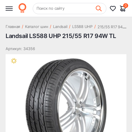
6 840 ₽
94W TL
0
+7 (831) 261-35-35
Поиск по сайту
Шиномонтаж
2
15/55 R17 94W TL
/
/
/
/
Главная
Каталог шин
Landsail
LS588 UHP
Landsail LS588 UHP 215/55 R17 94W TL
Артикул: 34356