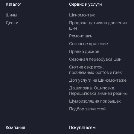
Каталог
Сервис и услуги
Шины
Шиномонтаж
Диски
Продажа датчиков давления
шин
Ремонт шин
Сезонное хранение
Правка дисков
Сезонная переобувка шин
Снятие секреток,
проблемных болтов и гаек
Доп услуги на Шиномонтаже
Дошиповка, Ошиповка,
Перешиповка зимней резины
Шумоизоляция покрышек
Подбор запчастей
Компания
Покупателям