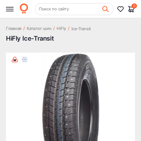
0
+7 (831) 261-35-35
Поиск по сайту
Шиномонтаж
/
/
/
Главная
Каталог шин
HiFly
Ice-Transit
HiFly Ice-Transit