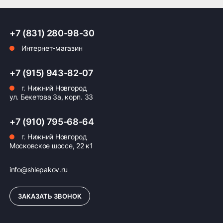
Шины HiFly Ice-Transit подходят для любых
регионов России, особенно рекомендуются
ПОДРОБНЕЕ ОБ ДОСТАВКЕ
жителям северных областей страны. Оптимальны
для использования зимой на городских улицах,
+7 (831) 280-98-30
загородных трассах и загородных участках с
Интернет-магазин
непредсказуемым покрытием.
Оплата заказа
Созданная в 2018 году, эта модель уже успела
+7 (915) 943-82-07
зарекомендовать себя среди автомобилистов,
г. Нижний Новгород
обеспечивая комфорт и уверенность вождения в
Возможна картой, наличными при получении,
ул. Бекетова 3а, корп. 33
экстремальных климатических условиях.
также доступно оформление кредита и
формирование счёта для Юр.Лица
+7 (910) 795-68-64
Страна производства: Россия.
ПОДРОБНЕЕ ОБ ОПЛАТЕ
г. Нижний Новгород
Московское шоссе, 22 к1
info@shlepakov.ru
ЗАКАЗАТЬ ЗВОНОК