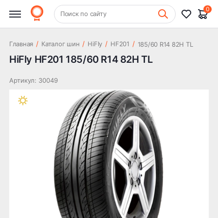
HiFly HF201 185/60 R14 82H TL
3 757 ₽
0
+7 (831) 261-35-35
Поиск по сайту
Шиномонтаж
/
/
/
/
Главная
Каталог шин
HiFly
HF201
185/60 R14 82H TL
HiFly HF201 185/60 R14 82H TL
Артикул: 30049