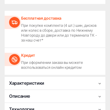
Бесплатная доставка
При покупке комплекта (4 шт.) шин, дисков
или колес в сборе, доставка по Нижнему
Новгороду до двери или до терминала ТК -
за наш счет*
Кредит
При оформлении заказа вы можете
воспользоваться онлайн кредитом
Характеристики
Производитель
HiFly
Описание
Сезонность
Летняя
Типоразмер автомобильных шин HiFly HF201
Технологии
Ширина
185