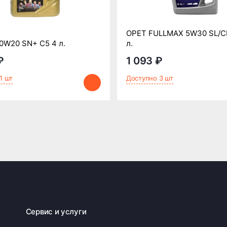
OPET FULLMAX 5W30 SL/CF
0W20 SN+ C5 4 л.
л.
₽
1 093 ₽
1 шт
Доступно 3 шт
Сервис и услуги