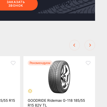
ЗАКАЗАТЬ
ЗВОНОК
Рекомендуем
Р
85/55 R15
GOODRIDE Ridemax G-118 185/55
La
R15 82V TL
86