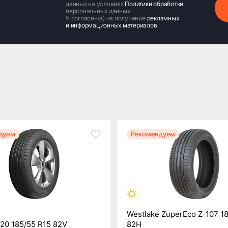
данных на условиях
Политики обработки
персональных данных
Я согласен(а) на получение
рекламных
и информационных материалов
дуем
Рекомендуем
Westlake ZuperEco Z-107 1
20 185/55 R15 82V
82H