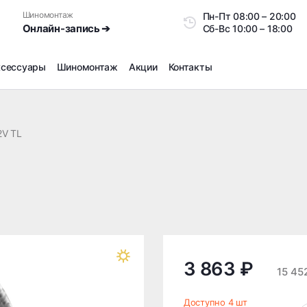
Шиномонтаж
Пн-Пт
08:00 – 20:0
Онлайн-запись ➔
Сб-Вс
10:00 – 18:00
ксессуары
Шиномонтаж
Акции
Контакты
Шиномонтаж
Продажа датчиков давления шин
2V TL
Ремонт шин
Сезонное хранение
Правка дисков
Сезонная переобувка шин
Снятие секреток, проблемных болтов и гаек
Доп услуги на Шиномонтаже
Дошиповка, Ошиповка, Перешиповка зимней резины
3 863 ₽
15 45
Шумоизоляция покрышек
Подбор запчастей
Доступно 4 шт