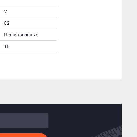
V
82
Нешипованные
TL