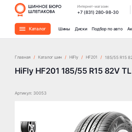
HiFly HF201 185/55 R15 82V TL
Интернет-магазин
|
+7 (831) 280-98-30
Каталог
Шины
Диски
Подбор по авто
А
Шины
Главная
/
Каталог шин
/
HiFly
/
HF201
/
185/55 R15 8
Диски
HiFly HF201 185/55 R15 82V TL
Автомасла
Артикул: 30053
Аксессуары