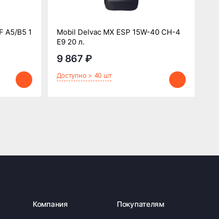
 A5/B5 1
Mobil Delvac MX ESP 15W-40 CH-4
Е9 20 л.
ZI
9 867 ₽
1
Доступно > 40 шт
До
Компания
Покупателям