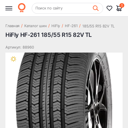
HiFly HF-261 185/55 R15 82V TL
3 863 ₽
0
+7 (831) 261-35-35
Поиск по сайту
Шиномонтаж
/
/
/
/
Главная
Каталог шин
HiFly
HF-261
185/55 R15 82V TL
HiFly HF-261 185/55 R15 82V TL
Артикул: 88960