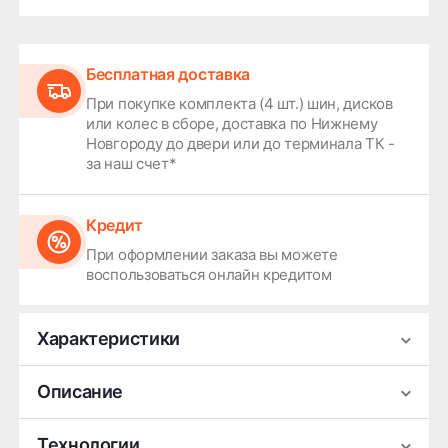
Бесплатная доставка
При покупке комплекта (4 шт.) шин, дисков
или колес в сборе, доставка по Нижнему
Новгороду до двери или до терминала ТК -
за наш счет*
Кредит
При оформлении заказа вы можете
воспользоваться онлайн кредитом
Характеристики
Производитель
HiFly
Описание
Сезонность
Летняя
Типоразмер автомобильных шин HiFly HF-261
Технологии
Ширина
185