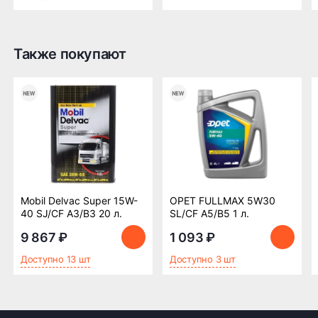
Также покупают
Оплата заказа
Возможна картой, наличными при получении,
также доступно оформление кредита и
формирование счёта для Юр.Лица
ПОДРОБНЕЕ ОБ ОПЛАТЕ
Mobil Delvac Super 15W-
OPET FULLMAX 5W30
40 SJ/CF A3/B3 20 л.
SL/CF A5/B5 1 л.
9 867 ₽
1 093 ₽
Доступно 13 шт
Доступно 3 шт