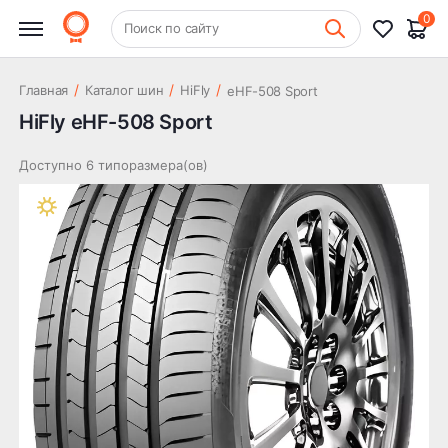
0
+7 (831) 261-35-35
Поиск по сайту
Шиномонтаж
/
/
/
Главная
Каталог шин
HiFly
eHF-508 Sport
HiFly eHF-508 Sport
Доступно 6 типоразмера(ов)