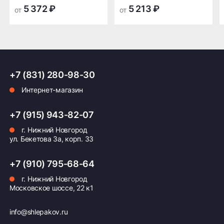
Год создания шины:
транспортной
транспортной
5 372 ₽
5 213 ₽
от
от
2022 г.
компании в Нижнем
компании в Нижнем
Новгороде —
Новгороде
Страна производства:
бесплатная
Россия
ПОДРОБНЕЕ ОБ ДОСТАВКЕ
Модель HiFly eHF-508 Sport является результатом
тщательного инженерного проектирования и
+7 (831) 280-98-30
новейших технологий, обеспечивающих
Интернет-магазин
надежность и удобство управления автомобилем
зимой.
Оплата заказа
+7 (915) 943-82-07
г. Нижний Новгород
Возможна картой, наличными при получении,
ул. Бекетова 3а, корп. 33
также доступно оформление кредита и
формирование счёта для Юр.Лица
+7 (910) 795-68-64
ПОДРОБНЕЕ ОБ ОПЛАТЕ
г. Нижний Новгород
Московское шоссе, 22 к1
info@shlepakov.ru