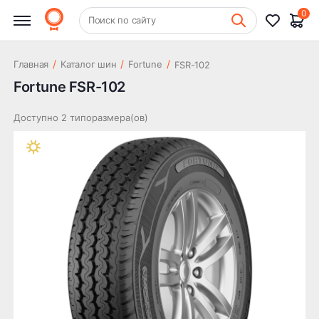
0
+7 (831) 261-35-35
Поиск по сайту
Шиномонтаж
/
/
/
Главная
Каталог шин
Fortune
FSR-102
Fortune FSR-102
Доступно 2 типоразмера(ов)