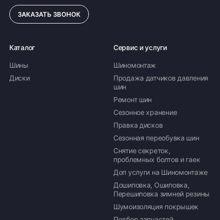
многолетним опытом разработки и выпуска
ЗАКАЗАТЬ ЗВОНОК
качественных автомобильных шин для
российского рынка.
Каталог
Сервис и услуги
Шины
Шиномонтаж
Диски
Продажа датчиков давления
шин
Ремонт шин
Сезонное хранение
Правка дисков
Сезонная переобувка шин
Снятие секреток,
проблемных болтов и гаек
Доп услуги на Шиномонтаже
Дошиповка, Ошиповка,
Перешиповка зимней резины
Шумоизоляция покрышек
Подбор запчастей