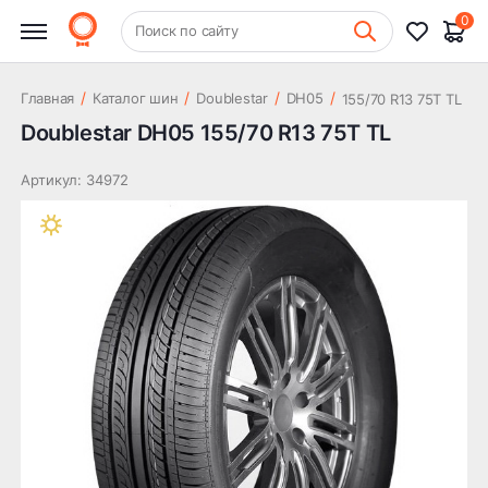
2 690 ₽
TL
0
+7 (831) 261-35-35
Поиск по сайту
Шиномонтаж
/
/
/
/
Главная
Каталог шин
Doublestar
DH05
155/70 R13 75T TL
Doublestar DH05 155/70 R13 75T TL
Артикул: 34972