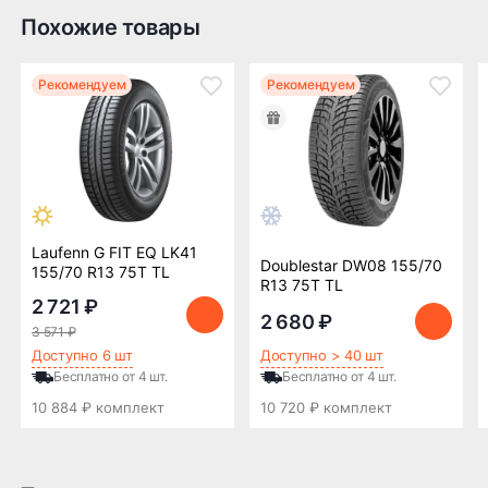
компании в Нижнем
компании в Нижнем
Похожие товары
Новгороде —
Новгороде
бесплатная
Рекомендуем
Рекомендуем
ПОДРОБНЕЕ ОБ ДОСТАВКЕ
Оплата заказа
Laufenn G FIT EQ LK41
Возможна картой, наличными при получении,
Doublestar DW08 155/70
155/70 R13 75T TL
также доступно оформление кредита и
R13 75T TL
формирование счёта для Юр.Лица
2 721 ₽
2 680 ₽
3 571 ₽
ПОДРОБНЕЕ ОБ ОПЛАТЕ
Доступно 6 шт
Доступно > 40 шт
Бесплатно от 4 шт.
Бесплатно от 4 шт.
10 884 ₽ комплект
10 720 ₽ комплект