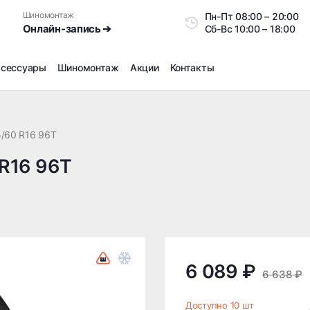
Шиномонтаж
Пн-Пт
08:00 – 20:0
Онлайн-запись ➔
Сб-Вс
10:00 – 18:00
ксессуары
Шиномонтаж
Акции
Контакты
Шиномонтаж
Продажа датчиков давления шин
/60 R16 96T
Ремонт шин
 R16 96T
Сезонное хранение
Правка дисков
Сезонная переобувка шин
Снятие секреток, проблемных болтов и гаек
Доп услуги на Шиномонтаже
Дошиповка, Ошиповка, Перешиповка зимней резины
6 089 ₽
6 638 ₽
Шумоизоляция покрышек
Подбор запчастей
Доступно 10 шт