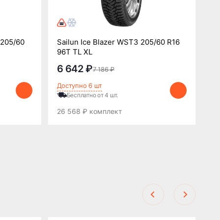
 205/60
Sailun Ice Blazer WST3 205/60 R16
96T TL XL
Ku
6 642 ₽
7
7 186 ₽
Доступно 6 шт
До
Бесплатно от 4 шт.
26 568 ₽ комплект
28