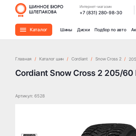
Cordiant Snow Cross 2 205/60 R16 96T
Интернет-магазин
|
+7 (831) 280-98-30
Каталог
Шины
Диски
Подбор по авто
А
Шины
Главная
/
Каталог шин
/
Cordiant
/
Snow Cross 2
/
205
Диски
Cordiant Snow Cross 2 205/60
Автомасла
Артикул: 6528
Аксессуары