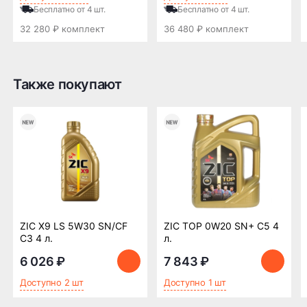
Новгороде —
Новгороде
Бесплатно от 4 шт.
Бесплатно от 4 шт.
бесплатная
32 280 ₽ комплект
36 480 ₽ комплект
ПОДРОБНЕЕ ОБ ДОСТАВКЕ
Также покупают
Оплата заказа
Возможна картой, наличными при получении,
также доступно оформление кредита и
формирование счёта для Юр.Лица
ПОДРОБНЕЕ ОБ ОПЛАТЕ
ZIC X9 LS 5W30 SN/CF
ZIC TOP 0W20 SN+ C5 4
C3 4 л.
л.
6 026 ₽
7 843 ₽
Доступно 2 шт
Доступно 1 шт