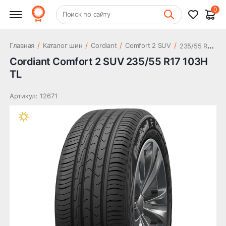
9 120 ₽
R17 103H TL
0
+7 (831) 261-35-35
Поиск по сайту
Шиномонтаж
2
35/55 R17 103H TL
/
/
/
/
Главная
Каталог шин
Cordiant
Comfort 2 SUV
Cordiant Comfort 2 SUV 235/55 R17 103H
TL
Артикул: 12671