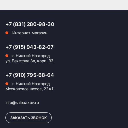
топлива.
ПОДРОБНЕЕ ОБ ДОСТАВКЕ
Применение и рекомендации
+7 (831) 280-98-30
WinterBlazer HP рекомендуется использовать
преимущественно в городских условиях и на
Интернет-магазин
загородных трассах средней сложности.
Оплата заказа
Подходит для водителей, ценящих уверенность и
+7 (915) 943-82-07
безопасность в сложных зимних условиях.
Возможна картой, наличными при получении,
г. Нижний Новгород
Создана в 2019 году, эта модель производится в
также доступно оформление кредита и
ул. Бекетова 3а, корп. 33
России, что гарантирует высокое качество
формирование счёта для Юр.Лица
продукции и оперативное обслуживание
+7 (910) 795-68-64
клиентов.
ПОДРОБНЕЕ ОБ ОПЛАТЕ
г. Нижний Новгород
Московское шоссе, 22 к1
info@shlepakov.ru
ЗАКАЗАТЬ ЗВОНОК