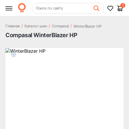
0
+7 (831) 261-35-35
Поиск по сайту
Шиномонтаж
/
/
/
Главная
Каталог шин
Compasal
WinterBlazer HP
Compasal WinterBlazer HP