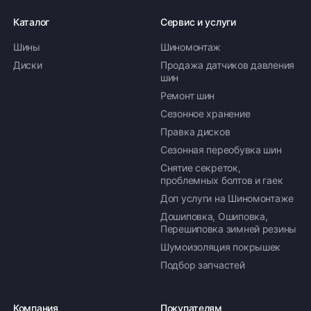
Каталог
Сервис и услуги
Шины
Шиномонтаж
Диски
Продажа датчиков давления
шин
Ремонт шин
Сезонное хранение
Правка дисков
Сезонная переобувка шин
Снятие секреток,
проблемных болтов и гаек
Доп услуги на Шиномонтаже
Дошиповка, Ошиповка,
Перешиповка зимней резины
Шумоизоляция покрышек
Подбор запчастей
Компания
Покупателям