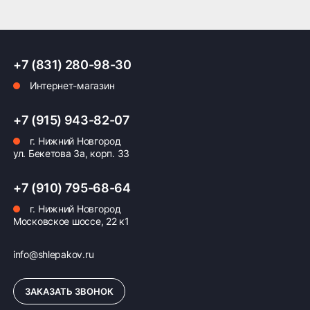
Оплата заказа
+7 (831) 280-98-30
Интернет-магазин
Возможна картой, наличными при получении,
также доступно оформление кредита и
формирование счёта для Юр.Лица
+7 (915) 943-82-07
г. Нижний Новгород
ПОДРОБНЕЕ ОБ ОПЛАТЕ
ул. Бекетова 3а, корп. 33
+7 (910) 795-68-64
г. Нижний Новгород
Московское шоссе, 22 к1
info@shlepakov.ru
ЗАКАЗАТЬ ЗВОНОК