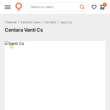
0
+7 (831) 261-35-35
Поиск по сайту
Шиномонтаж
/
/
/
Главная
Каталог шин
Centara
Vanti Cs
Centara Vanti Cs