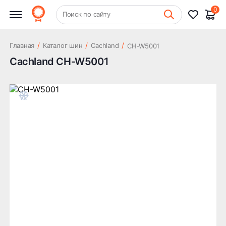
0
+7 (831) 261-35-35
Поиск по сайту
Шиномонтаж
/
/
/
Главная
Каталог шин
Cachland
CH-W5001
Cachland CH-W5001