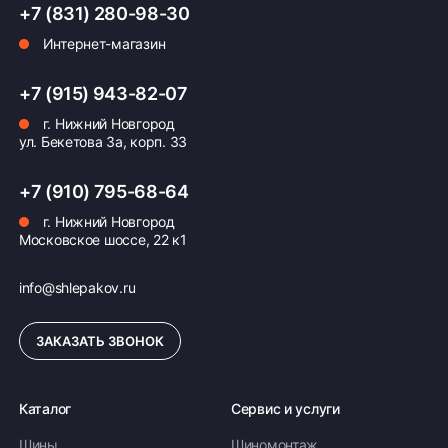
+7 (831) 280-98-30
Интернет-магазин
Оплата заказа
+7 (915) 943-82-07
г. Нижний Новгород
Возможна картой, наличными при получении,
ул. Бекетова 3а, корп. 33
также доступно оформление кредита и
формирование счёта для Юр.Лица
+7 (910) 795-68-64
ПОДРОБНЕЕ ОБ ОПЛАТЕ
г. Нижний Новгород
Московское шоссе, 22 к1
info@shlepakov.ru
ЗАКАЗАТЬ ЗВОНОК
Каталог
Сервис и услуги
Шины
Шиномонтаж