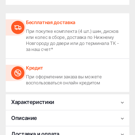
Бесплатная доставка
При покупке комплекта (4 шт.) шин, дисков
или колес в сборе, доставка по Нижнему
Новгороду до двери или до терминала ТК -
за наш счет*
Кредит
При оформлении заказа вы можете
воспользоваться онлайн кредитом
Характеристики
Производитель
Barez
Описание
Сезонность
Летняя
Типоразмер автомобильной шины Berez Opti Ride
Доставка и оплата
Ширина
205