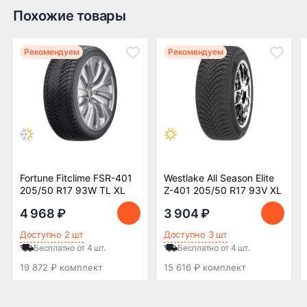
Эти шины обладают высокой износостойкостью,
Похожие товары
хорошей устойчивостью к аквапланированию и
Доставка по России транспортными компаниями:
обеспечивают отличную курсовую устойчивость,
что делает их отличным вариантом для лета.
Мы отправляем заказы по всей России всеми
Рекомендуем
Рекомендуем
транспортными компаниями (ПЭК, Деловые
Линии, ЖелДорЭкспедиция, Кит,
Автотрейдинг, Ратэк, Энергия и др.)
Бесплатно
500 ₽
Доставка комплекта
Доставка шин или
(4 шт) шин или
дисков менее 4 шт
Fortune Fitclime FSR-401
Westlake All Season Elite
дисков до терминала
до терминала
205/50 R17 93W TL XL
Z-401 205/50 R17 93V XL
транспортной
транспортной
4 968 ₽
компании в Нижнем
компании в Нижнем
3 904 ₽
Новгороде —
Новгороде
Доступно 2 шт
Доступно 3 шт
бесплатная
Бесплатно от 4 шт.
Бесплатно от 4 шт.
19 872 ₽ комплект
ПОДРОБНЕЕ ОБ ДОСТАВКЕ
15 616 ₽ комплект