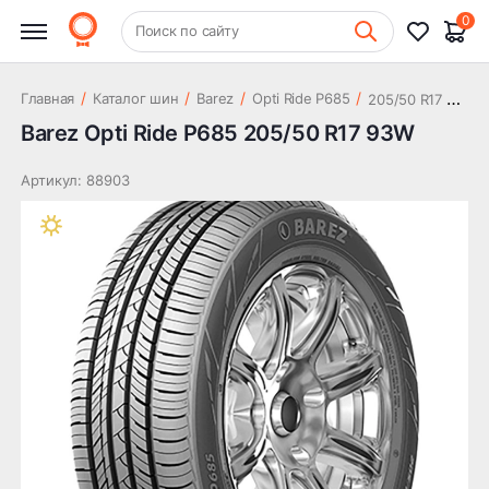
4 561 ₽
93W
0
+7 (831) 261-35-35
Поиск по сайту
Шиномонтаж
2
05/50 R17 93W
/
/
/
/
Главная
Каталог шин
Barez
Opti Ride P685
Barez Opti Ride P685 205/50 R17 93W
Артикул: 88903