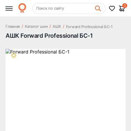
0
+7 (831) 261-35-35
Поиск по сайту
Шиномонтаж
/
/
/
Главная
Каталог шин
АШК
Forward Professional БС-1
АШК Forward Professional БС-1