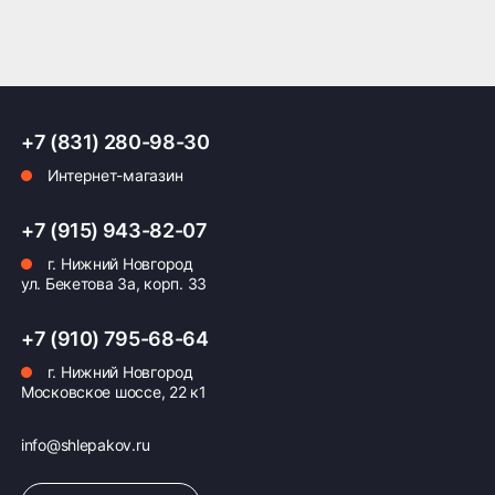
Применение:
Модель предназначена для легковых
ПОДРОБНЕЕ ОБ ДОСТАВКЕ
автомобилей, эксплуатируемых
преимущественно в северных регионах страны,
где преобладают суровые климатические условия
зимой. Рекомендуется использовать в городских
условиях, загородных трассах и горных дорогах.
+7 (831) 280-98-30
Оплата заказа
Интернет-магазин
Год выпуска модели:
Впервые представлена российским потребителям
Возможна картой, наличными при получении,
в 2019 году.
также доступно оформление кредита и
+7 (915) 943-82-07
формирование счёта для Юр.Лица
г. Нижний Новгород
Страна производства:
ул. Бекетова 3а, корп. 33
Россия.
ПОДРОБНЕЕ ОБ ОПЛАТЕ
+7 (910) 795-68-64
г. Нижний Новгород
Московское шоссе, 22 к1
info@shlepakov.ru