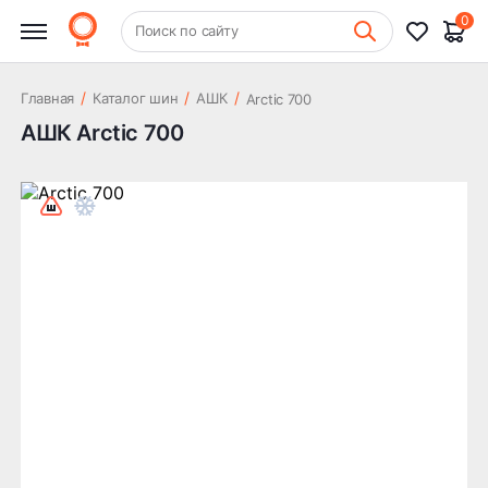
0
+7 (831) 261-35-35
Поиск по сайту
Шиномонтаж
/
/
/
Главная
Каталог шин
АШК
Arctic 700
АШК Arctic 700