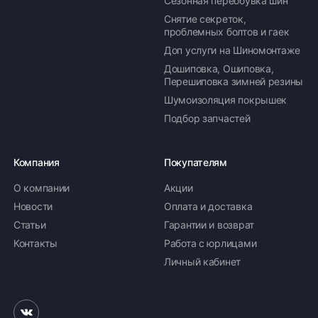
Сезонная переобувка шин
Доступно 4 шт
Снятие секреток,
проблемных болтов и гаек
Доп услуги на Шиномонтаже
225/60 R18 104T
Дошиповка, Ошиповка,
9 700 ₽
38 800 ₽ комплект
Перешиповка зимней резины
Шумоизоляция покрышек
Доступно 2 шт
Подбор запчастей
235/60 R18 107T
Компания
Покупателям
10 250 ₽
41 000 ₽ комплект
О компании
Акции
Доступно 1 шт
Новости
Оплата и доставка
Статьи
Гарантии и возврат
235/65 R18 110T
Контакты
Работа с юрлицами
11 221 ₽
Личный кабинет
44 884 ₽ комплект
Доступно 4 шт