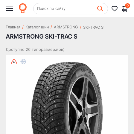
0
+7 (831) 261-35-35
Поиск по сайту
Шиномонтаж
/
/
/
Главная
Каталог шин
ARMSTRONG
SKI-TRAC S
ARMSTRONG SKI-TRAC S
Доступно 26 типоразмера(ов)