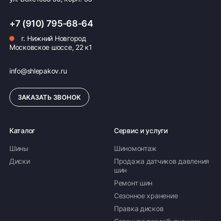
225/50 R17 98T
+7 (910) 795-68-64
8 340 ₽
33 360 ₽ комплект
Доступно 3 шт
г. Нижний Новгород
Московское шоссе, 22 к1
215/60 R17 100T
info@shlepakov.ru
8 940 ₽
35 760 ₽ комплект
ЗАКАЗАТЬ ЗВОНОК
Доступно 3 шт
215/65 R17 103T
Каталог
Сервис и услуги
Шины
Шиномонтаж
9 450 ₽
37 800 ₽ комплект
Диски
Продажа датчиков давления
Доступно 1 шт
шин
Ремонт шин
285/60 R18 116T
Сезонное хранение
Правка дисков
14 846 ₽
59 384 ₽ комплект