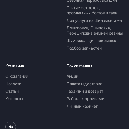
Сезонная переобувка шин
Доступно 1 шт
Снятие секреток,
проблемных болтов и гаек
Доп услуги на Шиномонтаже
245/40 R18 97W
Дошиповка, Ошиповка,
9 271 ₽
37 084 ₽ комплект
Перешиповка зимней резины
Шумоизоляция покрышек
Доступно 12 шт
Подбор запчастей
245/45 R18 100W
Компания
Покупателям
8 800 ₽
35 200 ₽ комплект
О компании
Акции
Доступно 1 шт
Новости
Оплата и доставка
Статьи
Гарантии и возврат
225/40 R19 93Y
Контакты
Работа с юрлицами
9 070 ₽
Личный кабинет
36 280 ₽ комплект
Доступно 1 шт