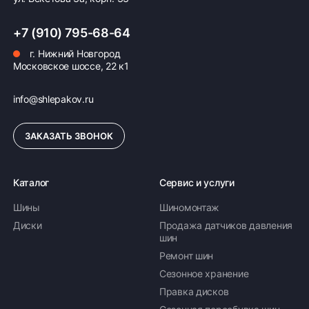
255/35 R18 94W
+7 (910) 795-68-64
8 600 ₽
34 400 ₽ комплект
Доступно 1 шт
г. Нижний Новгород
Московское шоссе, 22 к1
245/50 R18 104W
info@shlepakov.ru
13 080 ₽
52 320 ₽ комплект
ЗАКАЗАТЬ ЗВОНОК
Доступно 2 шт
215/45 R18 93Y
Каталог
Сервис и услуги
Шины
Шиномонтаж
7 771 ₽
31 084 ₽ комплект
Диски
Продажа датчиков давления
Доступно 8 шт
шин
Ремонт шин
255/45 R18 103W
Сезонное хранение
Правка дисков
9 610 ₽
38 440 ₽ комплект