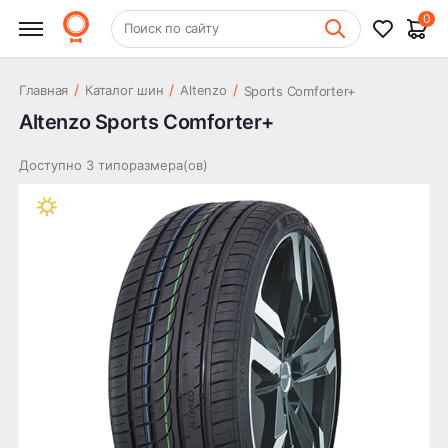
0
+7 (831) 261-35-35
Поиск по сайту
Шиномонтаж
/
/
/
Главная
Каталог шин
Altenzo
Sports Comforter+
Altenzo Sports Comforter+
Доступно 3 типоразмера(ов)