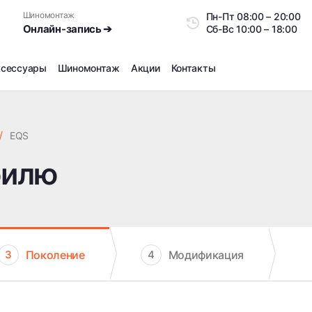
Шиномонтаж
Пн-Пт
08:00 – 20:0
Онлайн-запись ➔
Сб-Вс
10:00 – 18:00
ксессуары
Шиномонтаж
Акции
Контакты
Шиномонтаж
Продажа датчиков давления шин
/
EQS
Ремонт шин
билю
Сезонное хранение
Правка дисков
Сезонная переобувка шин
Снятие секреток, проблемных болтов и гаек
Доп услуги на Шиномонтаже
Поколение
Модификация
3
4
Дошиповка, Ошиповка, Перешиповка зимней резины
Шумоизоляция покрышек
Подбор запчастей