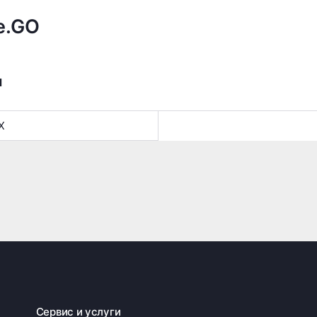
e.GO
я
X
Сервис и услуги