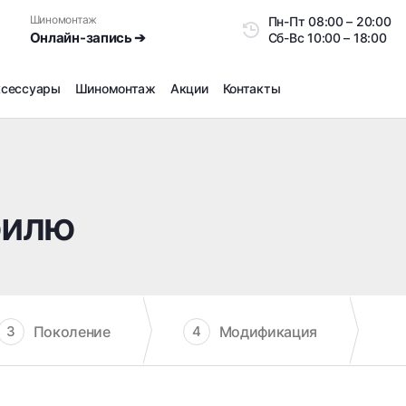
Шиномонтаж
Пн-Пт
08:00 – 20:0
Онлайн-запись ➔
Сб-Вс
10:00 – 18:00
ксессуары
Шиномонтаж
Акции
Контакты
Шиномонтаж
Продажа датчиков давления шин
Ремонт шин
билю
Сезонное хранение
Правка дисков
Сезонная переобувка шин
Снятие секреток, проблемных болтов и гаек
Доп услуги на Шиномонтаже
Поколение
Модификация
3
4
Дошиповка, Ошиповка, Перешиповка зимней резины
Шумоизоляция покрышек
Подбор запчастей