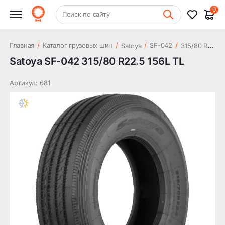
23 364 ₽
TL
0
+7 (831) 261-35-35
Поиск по сайту
Шиномонтаж
3
15/80 R22.5 156L TL
/
/
/
/
Главная
Каталог грузовых шин
SF-042
Satoya
Satoya SF-042 315/80 R22.5 156L TL
Артикул: 681