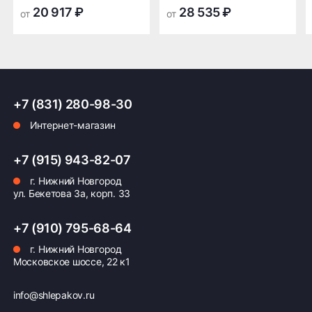
грузовых автомобилях, малотоннажных
транспортной
транспортной
20 917 ₽
28 535 ₽
от
от
коммерческих машинах, сельскохозяйственной
компании в Нижнем
компании в Нижнем
технике и спецтехнике (например, строительная
Новгороде —
Новгороде
техника, экскаваторы-погрузчики).
бесплатная
История и производитель
ПОДРОБНЕЕ ОБ ДОСТАВКЕ
Модель NU 903 была разработана и впервые
+7 (831) 280-98-30
выпущена заводом KAMA TYRES в 2018 году.
Интернет-магазин
Производится исключительно в России, на
производственных мощностях предприятия,
Оплата заказа
расположенного в Пензенской области.
+7 (915) 943-82-07
г. Нижний Новгород
Возможна картой, наличными при получении,
ул. Бекетова 3а, корп. 33
также доступно оформление кредита и
формирование счёта для Юр.Лица
+7 (910) 795-68-64
ПОДРОБНЕЕ ОБ ОПЛАТЕ
г. Нижний Новгород
Московское шоссе, 22 к1
info@shlepakov.ru