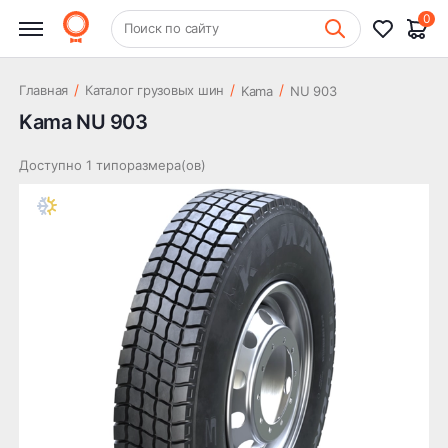
0
+7 (831) 261-35-35
Поиск по сайту
Шиномонтаж
/
/
/
Главная
Каталог грузовых шин
Kama
NU 903
Kama NU 903
Доступно 1 типоразмера(ов)