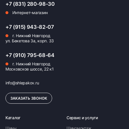
+7 (831) 280-98-30
Интернет-магазин
Оплата заказа
+7 (915) 943-82-07
г. Нижний Новгород
Возможна картой, наличными при получении,
ул. Бекетова 3а, корп. 33
также доступно оформление кредита и
формирование счёта для Юр.Лица
+7 (910) 795-68-64
ПОДРОБНЕЕ ОБ ОПЛАТЕ
г. Нижний Новгород
Московское шоссе, 22 к1
info@shlepakov.ru
ЗАКАЗАТЬ ЗВОНОК
Каталог
Сервис и услуги
Шины
Шиномонтаж