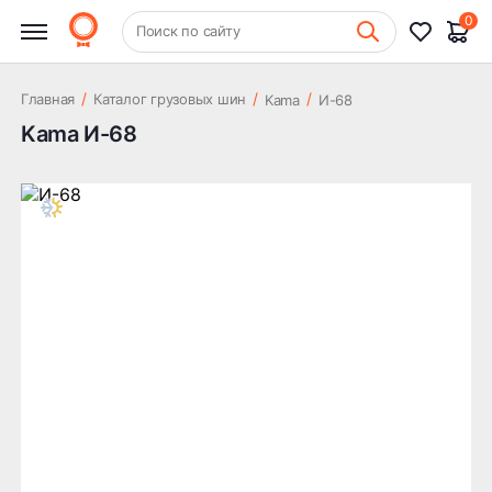
0
+7 (831) 261-35-35
Поиск по сайту
Шиномонтаж
/
/
/
Главная
Каталог грузовых шин
Kama
И-68
Kama И-68