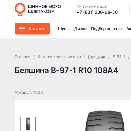
Белшина В-97-1 R10 108A4
Интернет-магазин
|
+7 (831) 280-98-30
Каталог
Шины
Диски
Подбор по авто
А
Шины
Главная
/
Каталог грузовых шин
/
/
В-97-1
/
Белшина
Диски
Белшина В-97-1 R10 108A4
Автомасла
Артикул: 1303
Аксессуары