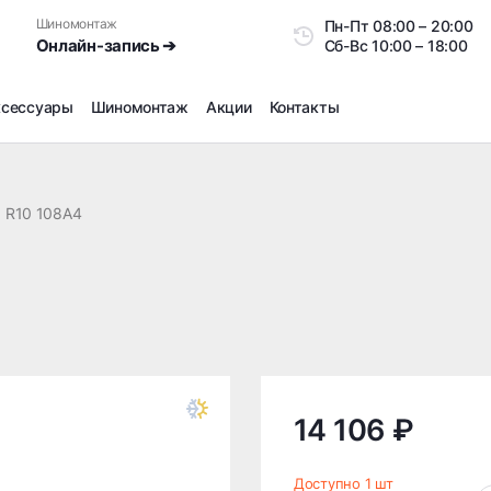
Шиномонтаж
Пн-Пт
08:00 – 20:0
Онлайн-запись ➔
Сб-Вс
10:00 – 18:00
ксессуары
Шиномонтаж
Акции
Контакты
Шиномонтаж
Продажа датчиков давления шин
R10 108A4
Ремонт шин
Сезонное хранение
Правка дисков
Сезонная переобувка шин
Снятие секреток, проблемных болтов и гаек
Доп услуги на Шиномонтаже
Дошиповка, Ошиповка, Перешиповка зимней резины
14 106 ₽
Шумоизоляция покрышек
Подбор запчастей
Доступно 1 шт