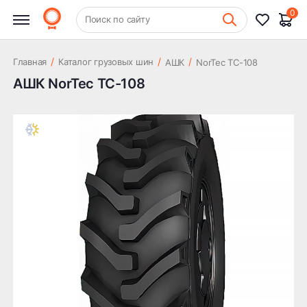
0
+7 (831) 261-35-35
Поиск по сайту
Шиномонтаж
/
/
/
Главная
Каталог грузовых шин
АШК
NorTec TC-108
АШК NorTec TC-108