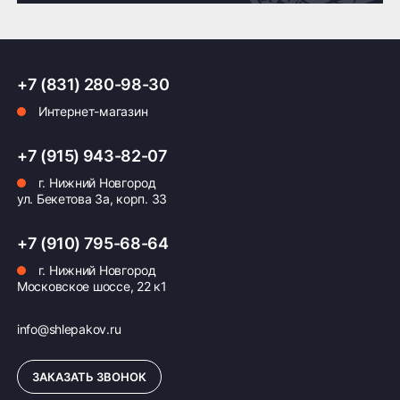
Доставка по России транспортными компаниями:
+7 (831) 280-98-30
Мы отправляем заказы по всей России всеми
Интернет-магазин
транспортными компаниями (ПЭК, Деловые
Линии, ЖелДорЭкспедиция, Кит,
Автотрейдинг, Ратэк, Энергия и др.)
+7 (915) 943-82-07
г. Нижний Новгород
Бесплатно
500 ₽
ул. Бекетова 3а, корп. 33
Доставка комплекта
Доставка шин или
+7 (910) 795-68-64
(4 шт) шин или
дисков менее 4 шт
дисков до терминала
до терминала
г. Нижний Новгород
Московское шоссе, 22 к1
транспортной
транспортной
компании в Нижнем
компании в Нижнем
Новгороде —
Новгороде
info@shlepakov.ru
бесплатная
ЗАКАЗАТЬ ЗВОНОК
ПОДРОБНЕЕ ОБ ДОСТАВКЕ