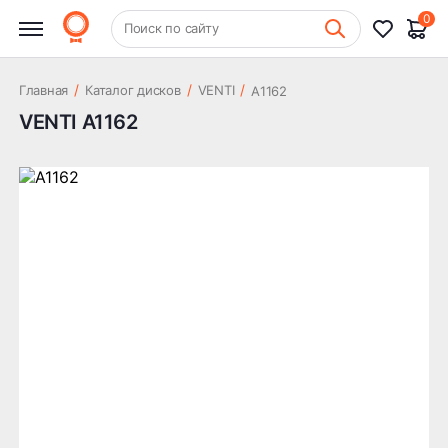
0
+7 (831) 261-35-35
Поиск по сайту
Шиномонтаж
/
/
/
Главная
Каталог дисков
VENTI
А1162
VENTI А1162