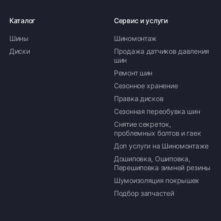
Каталог
Сервис и услуги
Шины
Шиномонтаж
Оплата заказа
Диски
Продажа датчиков давления
шин
Возможна картой, наличными при получении,
Ремонт шин
также доступно оформление кредита и
формирование счёта для Юр.Лица
Сезонное хранение
Правка дисков
ПОДРОБНЕЕ ОБ ОПЛАТЕ
Сезонная переобувка шин
Снятие секреток,
проблемных болтов и гаек
Доп услуги на Шиномонтаже
Дошиповка, Ошиповка,
Перешиповка зимней резины
Шумоизоляция покрышек
Подбор запчастей