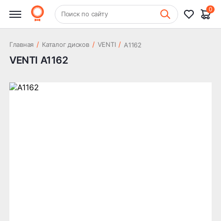
0
+7 (831) 261-35-35
Поиск по сайту
Шиномонтаж
/
/
/
Главная
Каталог дисков
VENTI
А1162
VENTI А1162