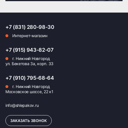
Доставка по России транспортными компаниями:
+7 (831) 280-98-30
Мы отправляем заказы по всей России всеми
Интернет-магазин
транспортными компаниями (ПЭК, Деловые
Линии, ЖелДорЭкспедиция, Кит,
Автотрейдинг, Ратэк, Энергия и др.)
+7 (915) 943-82-07
г. Нижний Новгород
Бесплатно
500 ₽
ул. Бекетова 3а, корп. 33
Доставка комплекта
Доставка шин или
+7 (910) 795-68-64
(4 шт) шин или
дисков менее 4 шт
дисков до терминала
до терминала
г. Нижний Новгород
Московское шоссе, 22 к1
транспортной
транспортной
компании в Нижнем
компании в Нижнем
Новгороде —
Новгороде
info@shlepakov.ru
бесплатная
ЗАКАЗАТЬ ЗВОНОК
ПОДРОБНЕЕ ОБ ДОСТАВКЕ