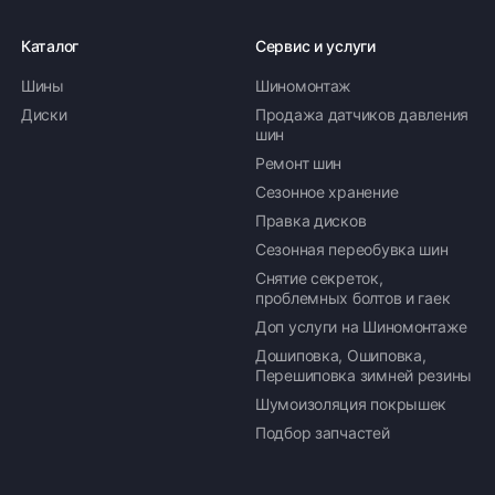
Каталог
Сервис и услуги
Шины
Шиномонтаж
Оплата заказа
Диски
Продажа датчиков давления
шин
Возможна картой, наличными при получении,
Ремонт шин
также доступно оформление кредита и
формирование счёта для Юр.Лица
Сезонное хранение
Правка дисков
ПОДРОБНЕЕ ОБ ОПЛАТЕ
Сезонная переобувка шин
Снятие секреток,
проблемных болтов и гаек
Доп услуги на Шиномонтаже
Дошиповка, Ошиповка,
Перешиповка зимней резины
Шумоизоляция покрышек
Подбор запчастей