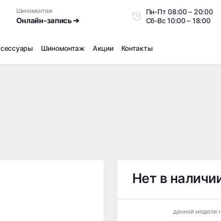
Шиномонтаж
Пн-Пт
08:00 – 20:0
Онлайн-запись ➔
Сб-Вс
10:00 – 18:00
ксессуары
Шиномонтаж
Акции
Контакты
Шиномонтаж
Продажа датчиков давления шин
Ремонт шин
Сезонное хранение
Правка дисков
Сезонная переобувка шин
Снятие секреток, проблемных болтов и гаек
Доп услуги на Шиномонтаже
Нет в наличи
Дошиповка, Ошиповка, Перешиповка зимней резины
Шумоизоляция покрышек
данной модели н
Подбор запчастей