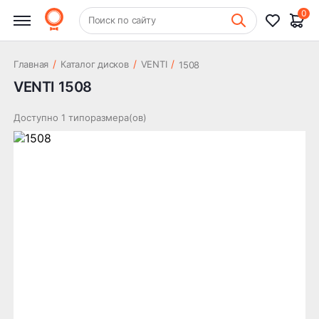
0
+7 (831) 261-35-35
Поиск по сайту
Шиномонтаж
/
/
/
Главная
Каталог дисков
VENTI
1508
VENTI 1508
Доступно 1 типоразмера(ов)