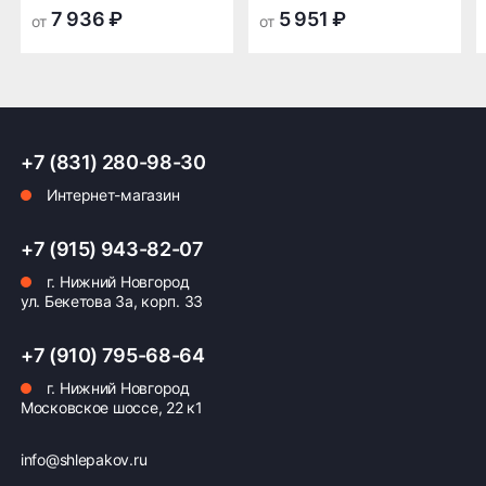
транспортной
транспортной
7 936 ₽
5 951 ₽
от
от
компании в Нижнем
компании в Нижнем
Новгороде —
Новгороде
бесплатная
ПОДРОБНЕЕ ОБ ДОСТАВКЕ
+7 (831) 280-98-30
Интернет-магазин
Оплата заказа
+7 (915) 943-82-07
г. Нижний Новгород
Возможна картой, наличными при получении,
ул. Бекетова 3а, корп. 33
также доступно оформление кредита и
формирование счёта для Юр.Лица
+7 (910) 795-68-64
ПОДРОБНЕЕ ОБ ОПЛАТЕ
г. Нижний Новгород
Московское шоссе, 22 к1
info@shlepakov.ru