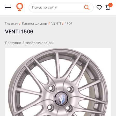
0
+7 (831) 261-35-35
Поиск по сайту
Шиномонтаж
/
/
/
Главная
Каталог дисков
VENTI
1506
VENTI 1506
Доступно 2 типоразмера(ов)