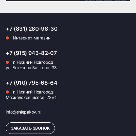
Доставка по России транспортными компаниями:
+7 (831) 280-98-30
Мы отправляем заказы по всей России всеми
Интернет-магазин
транспортными компаниями (ПЭК, Деловые
Линии, ЖелДорЭкспедиция, Кит,
Автотрейдинг, Ратэк, Энергия и др.)
+7 (915) 943-82-07
г. Нижний Новгород
Бесплатно
500 ₽
ул. Бекетова 3а, корп. 33
Доставка комплекта
Доставка шин или
+7 (910) 795-68-64
(4 шт) шин или
дисков менее 4 шт
дисков до терминала
до терминала
г. Нижний Новгород
Московское шоссе, 22 к1
транспортной
транспортной
компании в Нижнем
компании в Нижнем
Новгороде —
Новгороде
info@shlepakov.ru
бесплатная
ЗАКАЗАТЬ ЗВОНОК
ПОДРОБНЕЕ ОБ ДОСТАВКЕ