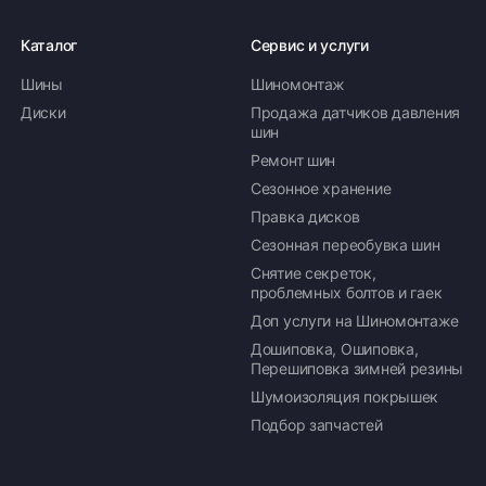
Каталог
Сервис и услуги
Шины
Шиномонтаж
Оплата заказа
Диски
Продажа датчиков давления
шин
Возможна картой, наличными при получении,
Ремонт шин
также доступно оформление кредита и
формирование счёта для Юр.Лица
Сезонное хранение
Правка дисков
ПОДРОБНЕЕ ОБ ОПЛАТЕ
Сезонная переобувка шин
Снятие секреток,
проблемных болтов и гаек
Доп услуги на Шиномонтаже
Дошиповка, Ошиповка,
Перешиповка зимней резины
Шумоизоляция покрышек
Подбор запчастей