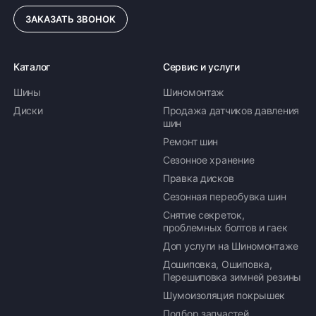
ЗАКАЗАТЬ ЗВОНОК
ПОДРОБНЕЕ ОБ ДОСТАВКЕ
Каталог
Сервис и услуги
Шины
Шиномонтаж
Оплата заказа
Диски
Продажа датчиков давления
шин
Возможна картой, наличными при получении,
Ремонт шин
также доступно оформление кредита и
формирование счёта для Юр.Лица
Сезонное хранение
Правка дисков
ПОДРОБНЕЕ ОБ ОПЛАТЕ
Сезонная переобувка шин
Снятие секреток,
проблемных болтов и гаек
Доп услуги на Шиномонтаже
Дошиповка, Ошиповка,
Перешиповка зимней резины
Шумоизоляция покрышек
Подбор запчастей