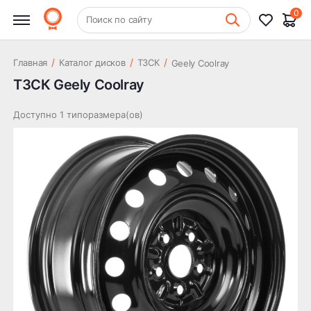
0
+7 (831) 261-35-35
Поиск по сайту
Шиномонтаж
/
/
/
Главная
Каталог дисков
ТЗСК
Geely Coolray
ТЗСК Geely Coolray
Доступно 1 типоразмера(ов)