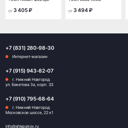
транспортной
транспортной
компании в Нижнем
компании в Нижнем
3 405 ₽
3 494 ₽
от
от
Новгороде —
Новгороде
бесплатная
ПОДРОБНЕЕ ОБ ДОСТАВКЕ
+7 (831) 280-98-30
Интернет-магазин
Оплата заказа
+7 (915) 943-82-07
Возможна картой, наличными при получении,
г. Нижний Новгород
также доступно оформление кредита и
ул. Бекетова 3а, корп. 33
формирование счёта для Юр.Лица
+7 (910) 795-68-64
ПОДРОБНЕЕ ОБ ОПЛАТЕ
г. Нижний Новгород
Московское шоссе, 22 к1
info@shlepakov.ru