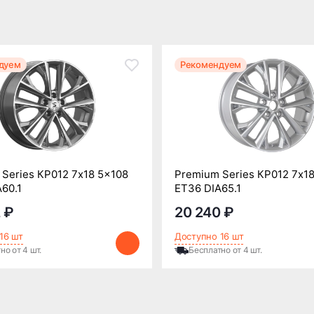
дуем
Рекомендуем
Series КР012 7x18 5x108
Premium Series КР012 7x1
60.1
ET36 DIA65.1
 ₽
20 240 ₽
16 шт
Доступно 16 шт
но от 4 шт.
Бесплатно от 4 шт.