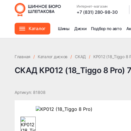
СКАД КР012 (18_Tiggo 8 Pro) 7x18 5x108 ET33 DIA60.1
Интернет-магазин
|
+7 (831) 280-98-30
Каталог
Шины
Диски
Подбор по авто
А
Шины
Главная
/
Каталог дисков
/
СКАД
/
КР012 (18_Tiggo 8 P
Диски
СКАД КР012 (18_Tiggo 8 Pro) 
Автомасла
Артикул: 81808
Аксессуары