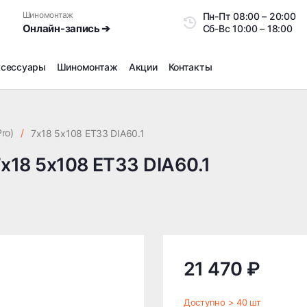
Шиномонтаж
Пн-Пт
08:00 – 20:0
Онлайн-запись ➔
Сб-Вс
10:00 – 18:00
ксессуары
Шиномонтаж
Акции
Контакты
Шиномонтаж
Продажа датчиков давления шин
ro)
/
7x18 5x108 ET33 DIA60.1
Ремонт шин
7x18 5x108 ET33 DIA60.1
Сезонное хранение
Правка дисков
Сезонная переобувка шин
Снятие секреток, проблемных болтов и гаек
Доп услуги на Шиномонтаже
Дошиповка, Ошиповка, Перешиповка зимней резины
21 470 ₽
Шумоизоляция покрышек
Подбор запчастей
Доступно > 40 шт