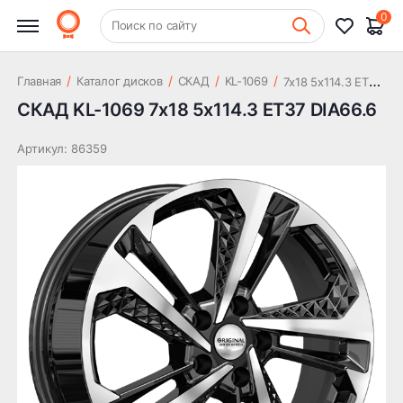
15 503 ₽
DIA66.6
0
+7 (831) 261-35-35
Поиск по сайту
Шиномонтаж
7
x18 5x114.3 ET37 DIA66.6
/
/
/
/
Главная
Каталог дисков
СКАД
KL-1069
СКАД KL-1069 7x18 5x114.3 ET37 DIA66.6
Артикул: 86359