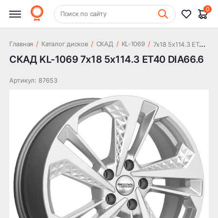
14 865 ₽
DIA66.6
0
+7 (831) 261-35-35
Поиск по сайту
Шиномонтаж
7
x18 5x114.3 ET40 DIA66.6
/
/
/
/
Главная
Каталог дисков
СКАД
KL-1069
СКАД KL-1069 7x18 5x114.3 ET40 DIA66.6
Артикул: 87653