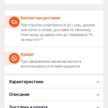
Бесплатная доставка
При покупке комплекта (4 шт.) шин, дисков
или колес в сборе, доставка по Нижнему
Новгороду до двери или до терминала ТК -
за наш счет*
Кредит
При оформлении заказа вы можете
воспользоваться онлайн кредитом
Характеристики
Производитель
СКАД
Описание
Ширина
7
Легковой колесный диск СКАД KL-1069 выполнен
Доставка и оплата
Диаметр
18