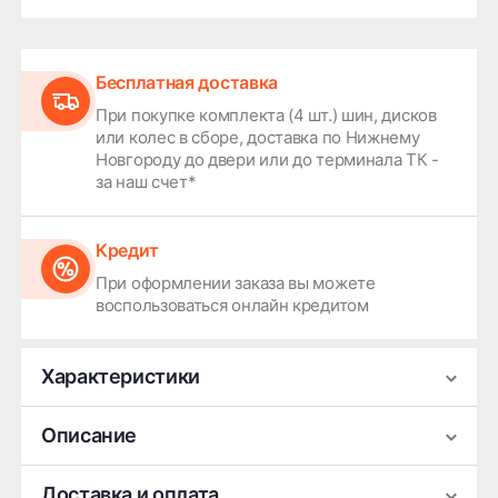
Бесплатная доставка
При покупке комплекта (4 шт.) шин, дисков
или колес в сборе, доставка по Нижнему
Новгороду до двери или до терминала ТК -
за наш счет*
Кредит
При оформлении заказа вы можете
воспользоваться онлайн кредитом
Характеристики
Производитель
СКАД
Описание
Ширина
7
Легковой литой диск СКАД KL-1069 выполнен в
Доставка и оплата
Диаметр
18