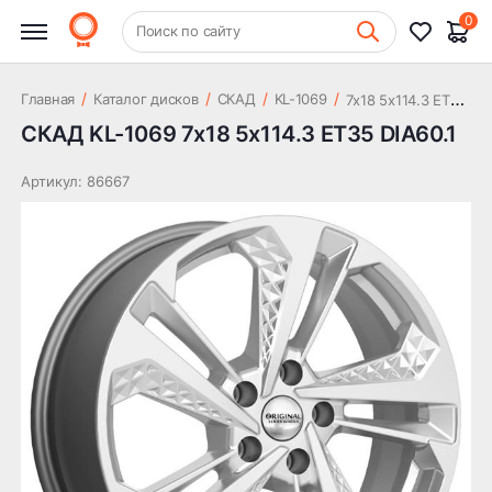
14 865 ₽
DIA60.1
0
+7 (831) 261-35-35
Поиск по сайту
Шиномонтаж
7
x18 5x114.3 ET35 DIA60.1
/
/
/
/
Главная
Каталог дисков
СКАД
KL-1069
СКАД KL-1069 7x18 5x114.3 ET35 DIA60.1
Артикул: 86667