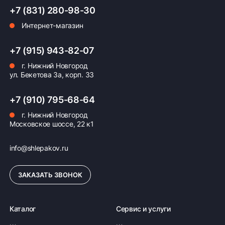
+7 (831) 280-98-30
Интернет-магазин
Оплата заказа
Возможна картой, наличными при получении,
+7 (915) 943-82-07
также доступно оформление кредита и
г. Нижний Новгород
формирование счёта для Юр.Лица
ул. Бекетова 3а, корп. 33
ПОДРОБНЕЕ ОБ ОПЛАТЕ
+7 (910) 795-68-64
г. Нижний Новгород
Московское шоссе, 22 к1
info@shlepakov.ru
ЗАКАЗАТЬ ЗВОНОК
Каталог
Сервис и услуги