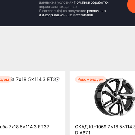
данных на условиях
Политики обработки
персональных данных
Я согласен(а) на получение
рекламных
и информационных материалов
дуем
Рекомендуем
ба 7x18 5x114.3 ET37
СКАД KL-1069 7x18 5x114.
DIA67.1