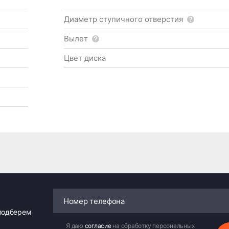
Диаметр ступичного отверстия
Вылет
Цвет диска
 подберем
Я даю
согласие
на обработку персональных