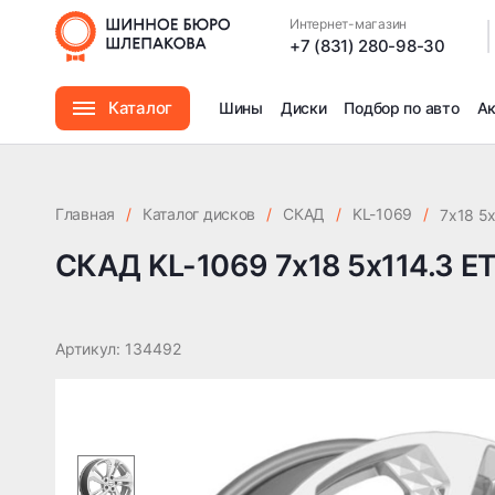
СКАД KL-1069 7x18 5x114.3 ET34 DIA66.6
Интернет-магазин
|
+7 (831) 280-98-30
Каталог
Шины
Диски
Подбор по авто
А
Шины
Главная
/
Каталог дисков
/
СКАД
/
KL-1069
/
7x18 5
Диски
СКАД KL-1069 7x18 5x114.3 E
Автомасла
Артикул: 134492
Аксессуары