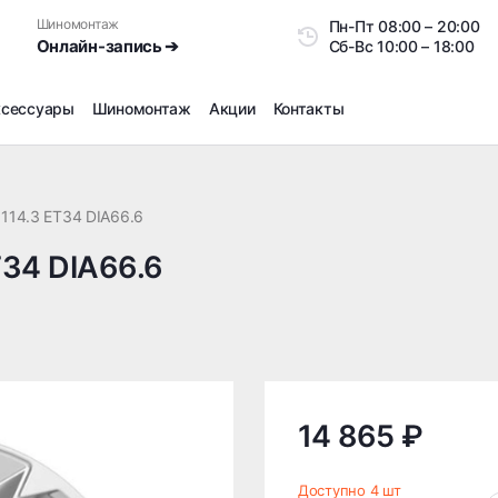
Шиномонтаж
Пн-Пт
08:00 – 20:0
Онлайн-запись ➔
Сб-Вс
10:00 – 18:00
ксессуары
Шиномонтаж
Акции
Контакты
Шиномонтаж
Продажа датчиков давления шин
x114.3 ET34 DIA66.6
Ремонт шин
T34 DIA66.6
Сезонное хранение
Правка дисков
Сезонная переобувка шин
Снятие секреток, проблемных болтов и гаек
Доп услуги на Шиномонтаже
Дошиповка, Ошиповка, Перешиповка зимней резины
14 865 ₽
Шумоизоляция покрышек
Подбор запчастей
Доступно 4 шт