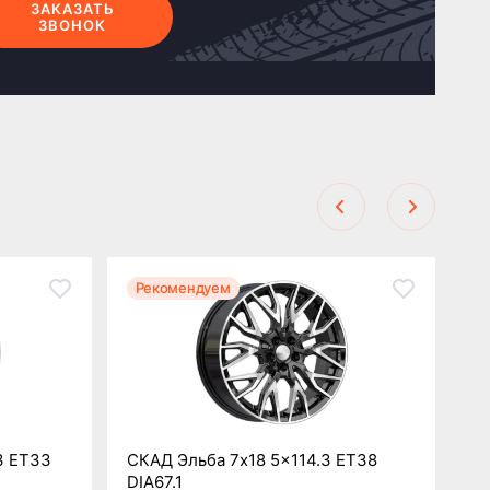
ЗАКАЗАТЬ
ЗВОНОК
Рекомендуем
Р
3 ET33
СКАД Эльба 7x18 5x114.3 ET38
СК
DIA67.1
DI