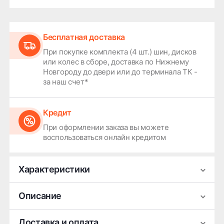
Бесплатная доставка
При покупке комплекта (4 шт.) шин, дисков
или колес в сборе, доставка по Нижнему
Новгороду до двери или до терминала ТК -
за наш счет*
Кредит
При оформлении заказа вы можете
воспользоваться онлайн кредитом
Характеристики
Производитель
СКАД
Описание
Ширина
7
Легковой литой колёсный диск СКАД KL-1069
Доставка и оплата
Диаметр
18