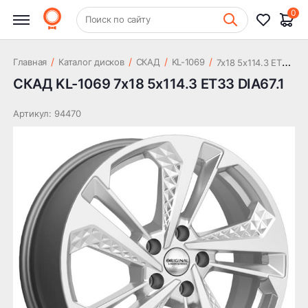
14 865 ₽
ET33 DIA67.1
0
+7 (831) 261-35-35
Поиск по сайту
Шиномонтаж
7
x18 5x114.3 ET33 DIA67.1
/
/
/
/
Главная
Каталог дисков
СКАД
KL-1069
СКАД KL-1069 7x18 5x114.3 ET33 DIA67.1
Артикул: 94470