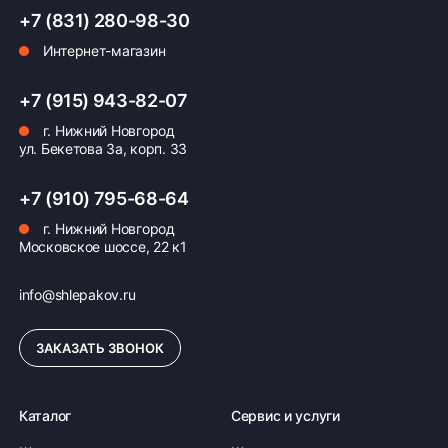
+7 (831) 280-98-30
Интернет-магазин
Оплата заказа
Возможна картой, наличными при получении,
+7 (915) 943-82-07
также доступно оформление кредита и
г. Нижний Новгород
формирование счёта для Юр.Лица
ул. Бекетова 3а, корп. 33
ПОДРОБНЕЕ ОБ ОПЛАТЕ
+7 (910) 795-68-64
г. Нижний Новгород
Московское шоссе, 22 к1
info@shlepakov.ru
ЗАКАЗАТЬ ЗВОНОК
Каталог
Сервис и услуги