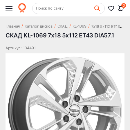
14 865 ₽
DIA57.1
0
+7 (831) 261-35-35
Поиск по сайту
Шиномонтаж
7
x18 5x112 ET43 DIA57.1
/
/
/
/
Главная
Каталог дисков
СКАД
KL-1069
СКАД KL-1069 7x18 5x112 ET43 DIA57.1
Артикул: 134491