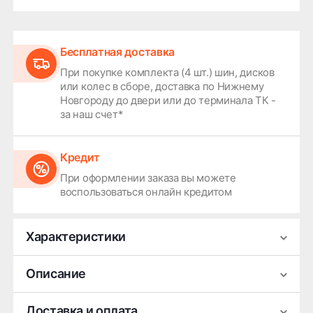
Бесплатная доставка
При покупке комплекта (4 шт.) шин, дисков
или колес в сборе, доставка по Нижнему
Новгороду до двери или до терминала ТК -
за наш счет*
Кредит
При оформлении заказа вы можете
воспользоваться онлайн кредитом
Характеристики
Производитель
СКАД
Описание
Ширина
7
Легковой литой диск СКАД KL-1069 (диаметр 18
Доставка и оплата
Диаметр
18